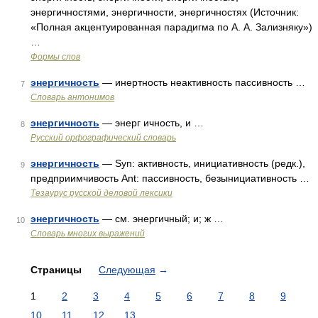
энергичностями, энергичности, энергичностях (Источник:
«Полная акцентуированная парадигма по А. А. Зализняку»)
…
Формы слов
энергичность
— инертность неактивность пассивность …
7
Словарь антонимов
энергичность
— энерг ичность, и …
8
Русский орфографический словарь
энергичность
— Syn: активность, инициативность (редк.),
9
предприимчивость Ant: пассивность, безынициативность …
Тезаурус русской деловой лексики
энергичность
— см. энергичный; и; ж …
10
Словарь многих выражений
Страницы
Следующая
→
1
2
3
4
5
6
7
8
9
10
11
12
13